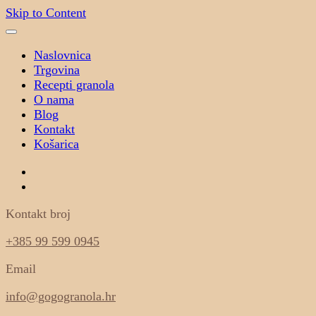
Skip to Content
Naslovnica
Trgovina
Recepti granola
O nama
Blog
Kontakt
Košarica
Kontakt broj
+385 99 599 0945
Email
info@gogogranola.hr