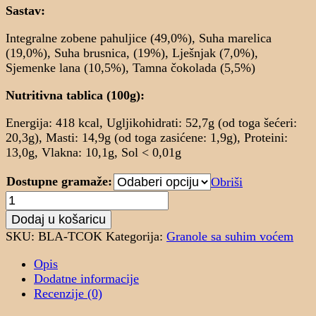
Sastav:
Integralne zobene pahuljice (49,0%), Suha marelica
(19,0%), Suha brusnica, (19%), Lješnjak (7,0%),
Sjemenke lana (10,5%), Tamna čokolada (5,5%)
Nutritivna tablica (100g):
Energija: 418 kcal, Ugljikohidrati: 52,7g (od toga šećeri:
20,3g), Masti: 14,9g (od toga zasićene: 1,9g), Proteini:
13,0g, Vlakna: 10,1g, Sol < 0,01g
Dostupne gramaže:
Obriši
Blanco,
okus
Dodaj u košaricu
tamne
SKU:
BLA-TCOK
Kategorija:
Granole sa suhim voćem
čokolade
količina
Opis
Dodatne informacije
Recenzije (0)