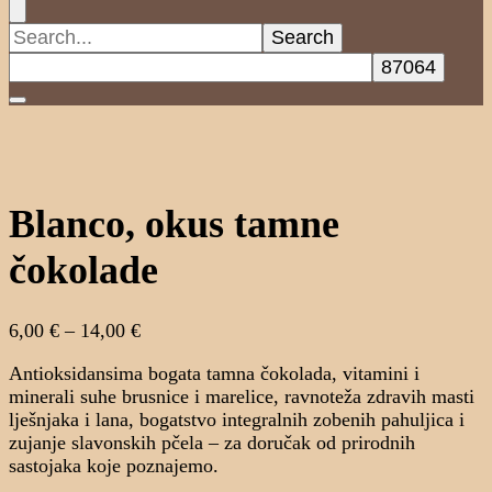
Search
for:
Blanco, okus tamne
čokolade
Raspon
6,00
€
–
14,00
€
cijena:
Antioksidansima bogata tamna čokolada, vitamini i
od
minerali suhe brusnice i marelice, ravnoteža zdravih masti
6,00 €
lješnjaka i lana, bogatstvo integralnih zobenih pahuljica i
do
zujanje slavonskih pčela – za doručak od prirodnih
14,00 €
sastojaka koje poznajemo.