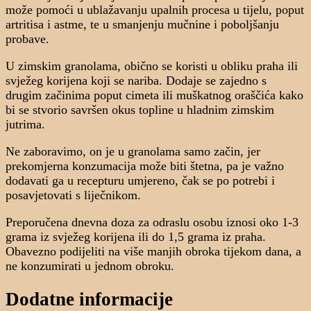
može pomoći u ublažavanju upalnih procesa u tijelu, poput
artritisa i astme, te u smanjenju mučnine i poboljšanju
probave.
U zimskim granolama, obično se koristi u obliku praha ili
svježeg korijena koji se nariba. Dodaje se zajedno s
drugim začinima poput cimeta ili muškatnog oraščića kako
bi se stvorio savršen okus topline u hladnim zimskim
jutrima.
Ne zaboravimo, on je u granolama samo začin, jer
prekomjerna konzumacija može biti štetna, pa je važno
dodavati ga u recepturu umjereno, čak se po potrebi i
posavjetovati s liječnikom.
Preporučena dnevna doza za odraslu osobu iznosi oko 1-3
grama iz svježeg korijena ili do 1,5 grama iz praha.
Obavezno podijeliti na više manjih obroka tijekom dana, a
ne konzumirati u jednom obroku.
Dodatne informacije