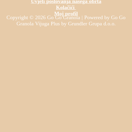
Uvjeti poslovanja našega obrta
Opcije
Kolačići
se
Moj profil
mogu
Copyright © 2026 Go Go Granola | Powered by Go Go
odabrati
Granola Vijuga Plus by Grundler Grupa d.o.o.
na
stranici
proizvoda