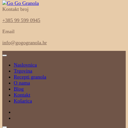
Kontakt broj
100% sastojci, 0% aditiva
Go Go Granola
+385 99 599 0945
Email
info@gogogranola.hr
Naslovnica
Trgovina
Recepti granola
O nama
Blog
Kontakt
Košarica