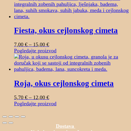
Fiesta, okus cejlonskog cimeta
Raspon
7,00
€
–
15,00
€
cijena:
Ovaj
Pogledajte proizvod
od
proizvod
7,00 €
ima
do
više
15,00 €
varijanti.
Opcije
Roja, okus cejlonskog cimeta
se
mogu
Raspon
5,70
€
–
12,00
€
odabrati
cijena:
Ovaj
Pogledajte proizvod
na
od
proizvod
stranici
5,70 €
ima
proizvoda
do
više
Dostava
12,00 €
varijanti.