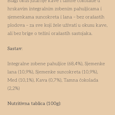
Blagi okus jutarnje kave i tamne čokolade u
hrskavim integralnim zobenim pahuljicama i
sjemenkama suncokreta i lana – bez orašastih
plodova – za sve koji žele uživati u okusu kave,
ali bez brige o težini orašastih sastojaka.
Sastav:
Integralne zobene pahuljice (68,4%), Sjemenke
lana (10,9%), Sjemenke suncokreta (10,9%),
Med (10,1%), Kava (0,7%), Tamna čokolada
(2,2%)
Nutritivna tablica (100g):