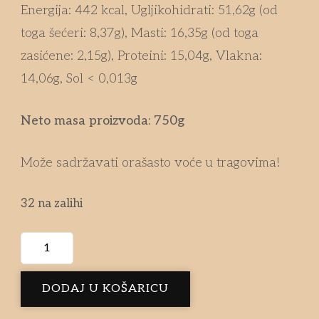
Energija: 442 kcal, Ugljikohidrati: 51,62g (od
toga šećeri: 8,37g), Masti: 16,35g (od toga
zasićene: 2,15g), Proteini: 15,04g, Vlakna:
14,06g, Sol < 0,013g
Neto masa proizvoda: 750g
Može sadržavati orašasto voće u tragovima!
32 na zalihi
DODAJ U KOŠARICU