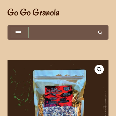
Go Go Granola
100% sastojci, 0% aditiva