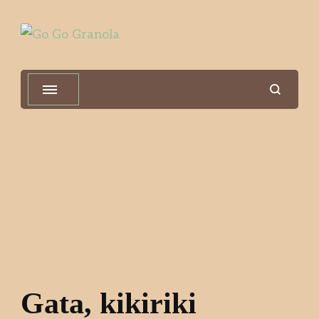
Go Go Granola
100% sastojci, 0% aditiva
Gata, kikiriki