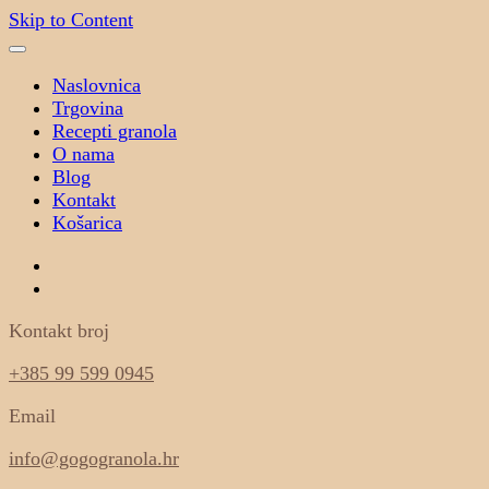
Skip to Content
Naslovnica
Trgovina
Recepti granola
O nama
Blog
Kontakt
Košarica
Kontakt broj
+385 99 599 0945
Email
info@gogogranola.hr