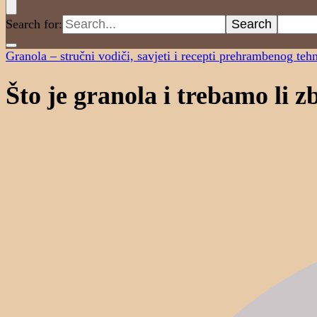
Search for:
Granola – stručni vodiči, savjeti i recepti prehrambenog teh
Što je granola i trebamo li zb