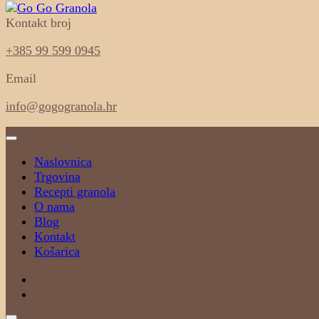
Kontakt broj
100% sastojci, 0% aditiva
Go Go Granola
+385 99 599 0945
Email
info@gogogranola.hr
Naslovnica
Trgovina
Recepti granola
O nama
Blog
Kontakt
Košarica