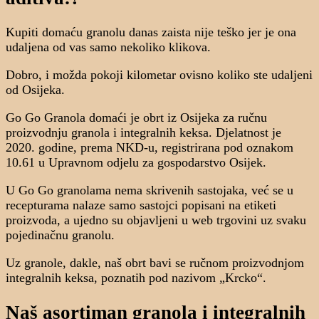
Kupiti domaću granolu danas zaista nije teško jer je ona
udaljena od vas samo nekoliko klikova.
Dobro, i možda pokoji kilometar ovisno koliko ste udaljeni
od Osijeka.
Go Go Granola domaći je obrt iz Osijeka za ručnu
proizvodnju granola i integralnih keksa. Djelatnost je
2020. godine, prema NKD-u, registrirana pod oznakom
10.61 u Upravnom odjelu za gospodarstvo Osijek.
U Go Go granolama nema skrivenih sastojaka, već se u
recepturama nalaze samo sastojci popisani na etiketi
proizvoda, a ujedno su objavljeni u web trgovini uz svaku
pojedinačnu granolu.
Uz granole, dakle, naš obrt bavi se ručnom proizvodnjom
integralnih keksa, poznatih pod nazivom „Krcko“.
Naš asortiman granola i integralnih