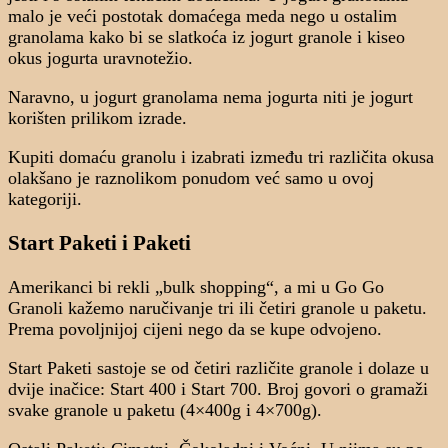
malo je veći postotak domaćega meda nego u ostalim
granolama kako bi se slatkoća iz jogurt granole i kiseo
okus jogurta uravnotežio.
Naravno, u jogurt granolama nema jogurta niti je jogurt
korišten prilikom izrade.
Kupiti domaću granolu i izabrati između tri različita okusa
olakšano je raznolikom ponudom već samo u ovoj
kategoriji.
Start Paketi i Paketi
Amerikanci bi rekli „bulk shopping“, a mi u Go Go
Granoli kažemo naručivanje tri ili četiri granole u paketu.
Prema povoljnijoj cijeni nego da se kupe odvojeno.
Start Paketi sastoje se od četiri različite granole i dolaze u
dvije inačice: Start 400 i Start 700. Broj govori o gramaži
svake granole u paketu (4×400g i 4×700g).