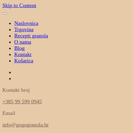
Skip to Content
Naslovnica
Trgovina
Recepti granola
O nama
Blog
Kontakt
Košarica
Kontakt broj
+385 99 599 0945
Email
info@gogogranola.hr