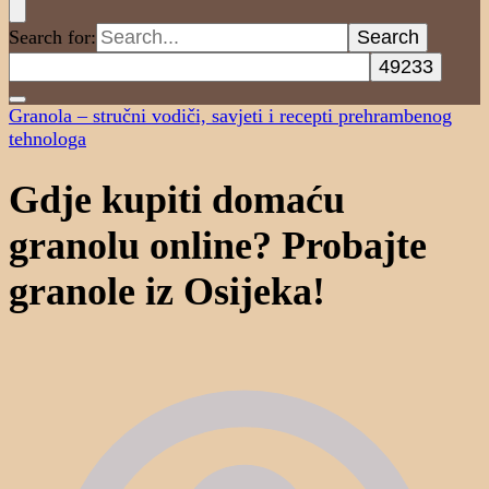
Search for:
Granola – stručni vodiči, savjeti i recepti prehrambenog
tehnologa
Gdje kupiti domaću
granolu online? Probajte
granole iz Osijeka!