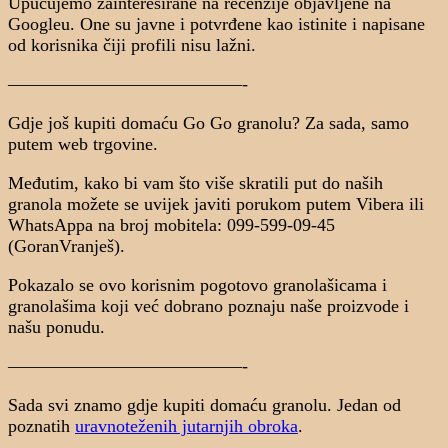
Upućujemo zainteresirane na recenzije objavljene na
Googleu. One su javne i potvrđene kao istinite i napisane
od korisnika čiji profili nisu lažni.
—————————————-
Gdje još kupiti domaću Go Go granolu? Za sada, samo
putem web trgovine.
Međutim, kako bi vam što više skratili put do naših
granola možete se uvijek javiti porukom putem Vibera ili
WhatsAppa na broj mobitela: 099-599-09-45
(GoranVranješ).
Pokazalo se ovo korisnim pogotovo granolašicama i
granolašima koji već dobrano poznaju naše proizvode i
našu ponudu.
—————————————-
Sada svi znamo gdje kupiti domaću granolu. Jedan od
poznatih
uravnoteženih jutarnjih obroka
.