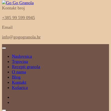
Kontakt broj
100% sastojci, 0% aditiva
Go Go Granola
+385 99 599 0945
Email
info@gogogranola.hr
Naslovnica
Trgovina
Recepti granola
O nama
Blog
Kontakt
Košarica