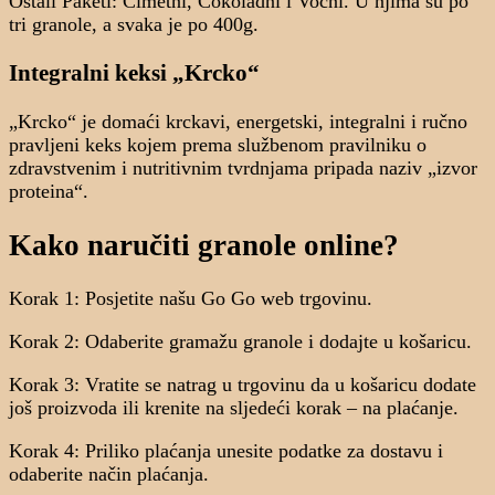
Ostali Paketi: Cimetni, Čokoladni i Voćni. U njima su po
tri granole, a svaka je po 400g.
Integralni keksi „Krcko“
„Krcko“ je domaći krckavi, energetski, integralni i ručno
pravljeni keks kojem prema službenom pravilniku o
zdravstvenim i nutritivnim tvrdnjama pripada naziv „izvor
proteina“.
Kako naručiti granole online?
Korak 1: Posjetite našu Go Go web trgovinu.
Korak 2: Odaberite gramažu granole i dodajte u košaricu.
Korak 3: Vratite se natrag u trgovinu da u košaricu dodate
još proizvoda ili krenite na sljedeći korak – na plaćanje.
Korak 4: Priliko plaćanja unesite podatke za dostavu i
odaberite način plaćanja.