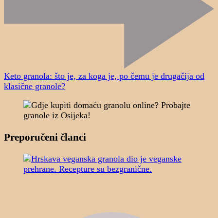
Keto granola: što je, za koga je, po čemu je drugačija od
klasične granole?
Preporučeni članci