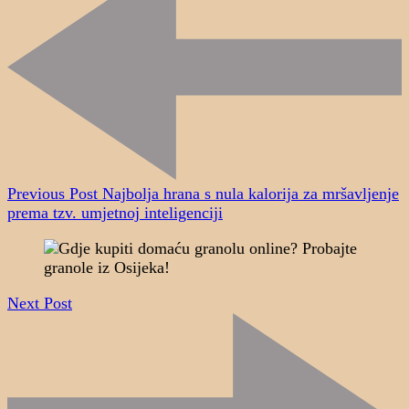
Previous Post
Najbolja hrana s nula kalorija za mršavljenje
prema tzv. umjetnoj inteligenciji
Next Post