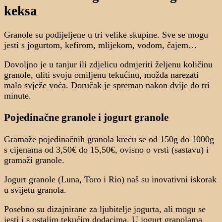
keksa
Granole su podijeljene u tri velike skupine. Sve se mogu
jesti s jogurtom, kefirom, mlijekom, vodom, čajem…
Dovoljno je u tanjur ili zdjelicu odmjeriti željenu količinu
granole, uliti svoju omiljenu tekućinu, možda narezati
malo svježe voća. Doručak je spreman nakon dvije do tri
minute.
Pojedinačne granole i jogurt granole
Gramaže pojedinačnih granola kreću se od 150g do 1000g
s cijenama od 3,50€ do 15,50€, ovisno o vrsti (sastavu) i
gramaži granole.
Jogurt granole (Luna, Toro i Rio) naš su inovativni iskorak
u svijetu granola.
Posebno su dizajnirane za ljubitelje jogurta, ali mogu se
jesti i s ostalim tekućim dodacima. U jogurt granolama