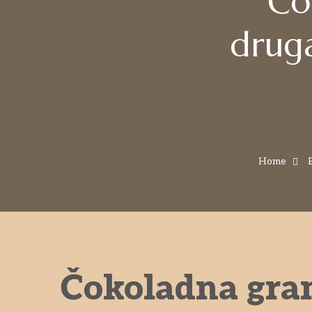
Čo
druga
Home
Čokoladna grano