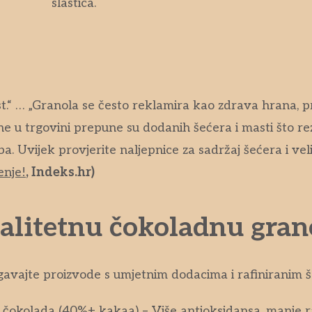
.“ … „Granola se često reklamira kao zdrava hrana, pre
e u trgovini prepune su dodanih šećera i masti što re
. Uvijek provjerite naljepnice za sadržaj šećera i veli
enje!
, Indeks.hr)
alitetnu čokoladnu gran
jegavajte proizvode s umjetnim dodacima i rafiniranim
čokolada (40%+ kakaa) – Više antioksidansa, manje ra