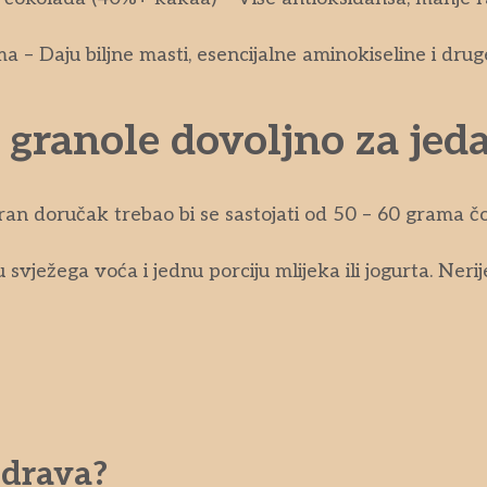
– Daju biljne masti, esencijalne aminokiseline i druge
 granole dovoljno za jed
kviran doručak trebao bi se sastojati od 50 – 60 grama 
 svježega voća i jednu porciju mlijeka ili jogurta. Nerij
zdrava?