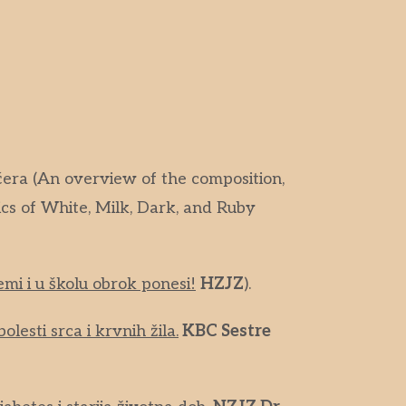
ćera (An overview of the composition,
ics of White, Milk, Dark, and Ruby
emi i u školu obrok ponesi!
HZJZ
).
lesti srca i krvnih žila.
KBC Sestre