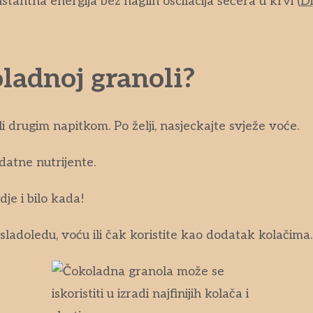
stantna energija bez naglih oscilacija šećera u krvi (
Di
ladnoj granoli?
i drugim napitkom. Po želji, nasjeckajte svježe voće.
datne nutrijente.
dje i bilo kada!
 sladoledu, voću ili čak koristite kao dodatak kolačima.