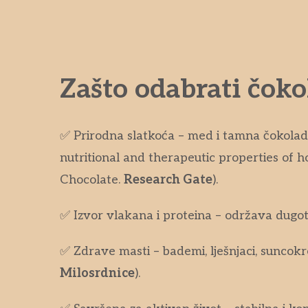
Zašto odabrati čok
✅ Prirodna slatkoća – med i tamna čokolada
nutritional and therapeutic properties of h
Chocolate.
Research Gate
).
✅ Izvor vlakana i proteina – održava dugotr
✅ Zdrave masti – bademi, lješnjaci, suncokre
Milosrdnice
).