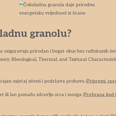
oladnu granolu?
 osiguravaju prirodan i bogat okus bez rafiniranih še
oney. Rheological, Thermal, and Textural Characterist
ajan osjećaj sitosti i podržava probavu (
Pripremi, spr
t ili lan pomažu zdravlju srca i mozga (
Prehrana kod bo