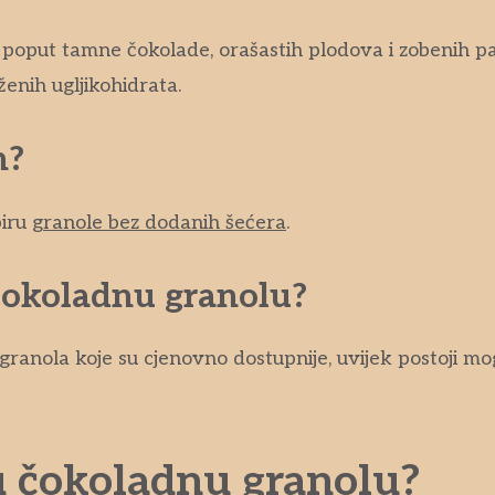
, poput tamne čokolade, orašastih plodova i zobenih pah
ženih ugljikohidrata.
n?
biru
granole bez dodanih šećera
.
čokoladnu granolu?
granola koje su cjenovno dostupnije, uvijek postoji m
ju čokoladnu granolu?