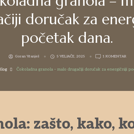
koladna granola – m
čiji doručak za energ
početak dana.
Goran Vranješ
5 VELJAČE, 2025
1 KOMENTAR
Blog
Čokoladna granola – malo drugačiji doručak za energičniji p
la: zašto, kako, kol