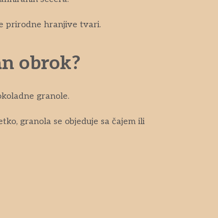
 prirodne hranjive tvari.
an obrok?
čokoladne granole.
etko, granola se objeduje sa čajem ili