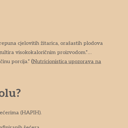
puna cjelovitih žitarica, orašastih plodova
zultira visokokaloričnim proizvodom.“…
činu porcija.”
(
Nutricionistica upozorava na
olu?
 šećerima (HAPIH).
finiranih šećera.