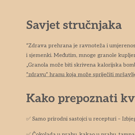
Savjet stručnjaka
“Zdrava prehrana je ravnoteža i umjerenost
i sjemenki. Međutim, mnoge granole kupljen
„Granola može biti skrivena kalorijska bomba
“zdravu” hranu koja može spriječiti mršavlj
Kako prepoznati kv
✅ Samo prirodni sastojci u recepturi – Izb
✅ Čokolada u prahu, kakao u prahu, tamna 