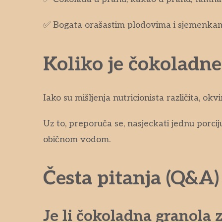
✅ Bogata orašastim plodovima i sjemenkama 
Koliko je čokoladne
Iako su mišljenja nutricionista različita, o
Uz to, preporuča se, nasjeckati jednu porciju
običnom vodom.
Česta pitanja (Q&A)
Je li čokoladna granola 