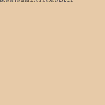
jabetes i starija životna dob.
NZJZ Dr.