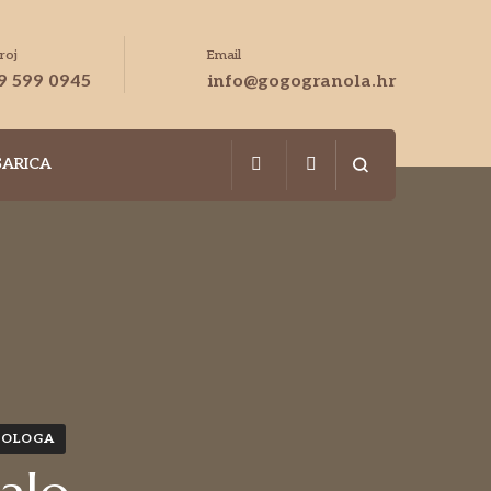
roj
Email
9 599 0945
info@gogogranola.hr
ŠARICA
NOLOGA