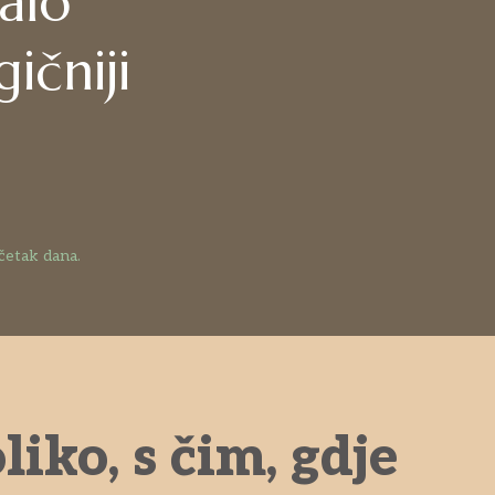
alo
ičniji
očetak dana.
iko, s čim, gdje