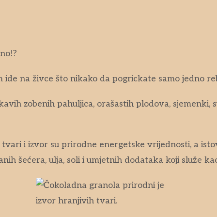
dno!?
m ide na živce što nikako da pogrickate samo jedno reb
avih zobenih pahuljica, orašastih plodova, sjemenki, 
tvari i izvor su prirodne energetske vrijednosti, a is
nih šećera, ulja, soli i umjetnih dodataka koji služe ka