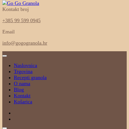
Kontakt broj
100% sastojci, 0% aditiva
Go Go Granola
+385 99 599 0945
Email
info@gogogranola.hr
Naslovnica
Trgovina
Recepti granola
O nama
Blog
Kontakt
Košarica