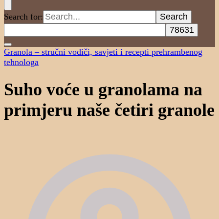
Search for:
Granola – stručni vodiči, savjeti i recepti prehrambenog
tehnologa
Suho voće u granolama na
primjeru naše četiri granole