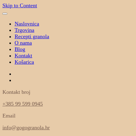
Skip to Content
Naslovnica
Trgovina
Recepti granola
O nama
Blog
Kontakt
Košarica
Kontakt broj
+385 99 599 0945
Email
info@gogogranola.hr