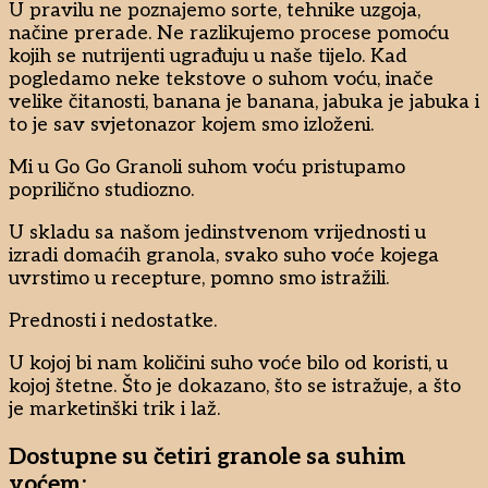
U pravilu ne poznajemo sorte, tehnike uzgoja,
načine prerade. Ne razlikujemo procese pomoću
kojih se nutrijenti ugrađuju u naše tijelo. Kad
pogledamo neke tekstove o suhom voću, inače
velike čitanosti, banana je banana, jabuka je jabuka i
to je sav svjetonazor kojem smo izloženi.
Mi u Go Go Granoli suhom voću pristupamo
poprilično studiozno.
U skladu sa našom jedinstvenom vrijednosti u
izradi domaćih granola, svako suho voće kojega
uvrstimo u recepture, pomno smo istražili.
Prednosti i nedostatke.
U kojoj bi nam količini suho voće bilo od koristi, u
kojoj štetne. Što je dokazano, što se istražuje, a što
je marketinški trik i laž.
Dostupne su četiri granole sa suhim
voćem: